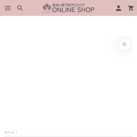
グ
コンテンツにスキッ
ー
プする
イ
ト
ン
商品の情報にスキップ
する
モ
ダ
ー
ル
で
1
メ
デ
ィ
ア
ホーム
/
を