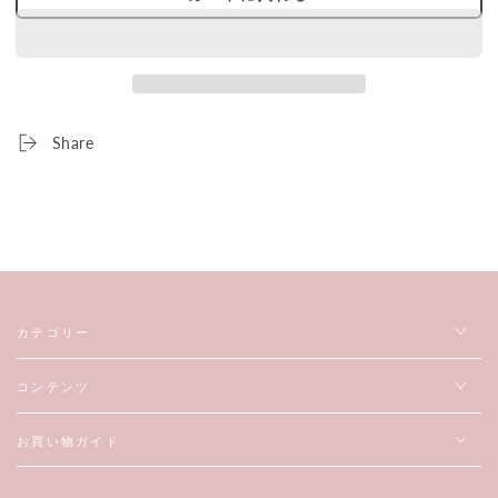
シ
シ
ャ
ャ
ン
ン
プ
プ
ー
ー
の
の
Share
数
数
量
量
を
を
減
増
ら
や
す
す
カテゴリー
コンテンツ
お買い物ガイド