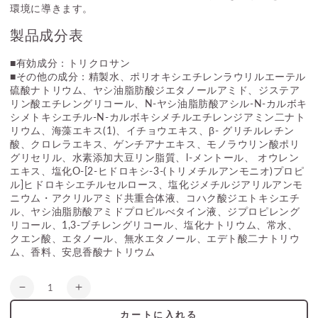
環境に導きます。
製品成分表
■有効成分：トリクロサン
■その他の成分：精製水、ポリオキシエチレンラウリルエーテル
硫酸ナトリウム、ヤシ油脂肪酸ジエタノールアミド、ジステア
リン酸エチレングリコール、N-ヤシ油脂肪酸アシル-N-カルボキ
シメトキシエチル-N-カルボキシメチルエチレンジアミン二ナト
リウム、海藻エキス(1)、イチョウエキス、β- グリチルレチン
酸、クロレラエキス、ゲンチアナエキス、モノラウリン酸ポリ
グリセリル、水素添加大豆リン脂質、l-メントール、 オウレン
エキス、塩化O-[2-ヒドロキシ-3-(トリメチルアンモニオ)プロピ
ル]ヒドロキシエチルセルロース、塩化ジメチルジアリルアンモ
ニウム・アクリルアミド共重合体液、コハク酸ジエトキシエチ
ル、ヤシ油脂肪酸アミドプロピルべタイン液、ジプロピレング
リコール、1,3-ブチレングリコール、塩化ナトリウム、常水、
クエン酸、エタノール、無水エタノール、エデト酸二ナトリウ
ム、香料、安息香酸ナトリウム
数
HG
HG
量
MD
MD
カートに入れる