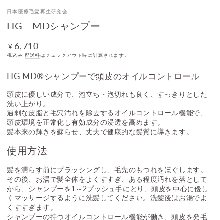
開
日本医療毛髪再生研究会
く
HG MDシャンプー
6,710
定
¥
価
税込み
配送料
はチェックアウト時に計算されます。
HG MD®シャンプーで頭皮のオイルコントロール
頭皮に優しい成分で、泡立ち・泡切れも良く、すっきりとした
洗い上がり。
過剰な皮脂と毛穴汚れを除去するオイルコントロール機能で、
頭皮環境を正常化し有効成分の浸透を高めます。
髪本来の輝きを蘇らせ、丈夫で健康的な髪質に導きます。
使用方法
髪を濡らす前にブラッシングし、毛先のもつれをほぐします。
その後、お湯で髪全体をよくすすぎ、ある程度汚れを落として
から、シャンプーを1～2プッシュ手にとり、頭皮を中心に優し
くマッサージするように洗髪してください。洗髪後はお湯でよ
くすすぎます。
シャンプーの持つオイルコントロール機能が働き、頭皮を発毛