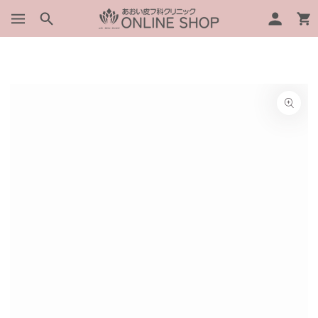
グ
コンテンツにスキッ
ー
プする
イ
ト
ン
商品の情報にスキップ
する
モ
ダ
ー
ル
で
1