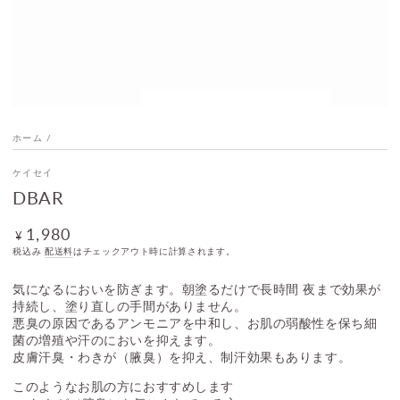
メ
デ
ィ
ア
を
開
く
ホーム
/
ケイセイ
DBAR
1,980
定
¥
価
税込み
配送料
はチェックアウト時に計算されます。
気になるにおいを防ぎます。朝塗るだけで長時間 夜まで効果が
持続し、塗り直しの手間がありません。
悪臭の原因であるアンモニアを中和し、お肌の弱酸性を保ち細
菌の増殖や汗のにおいを抑えます。
皮膚汗臭・わきが（腋臭）を抑え、制汗効果もあります。
このようなお肌の方におすすめします