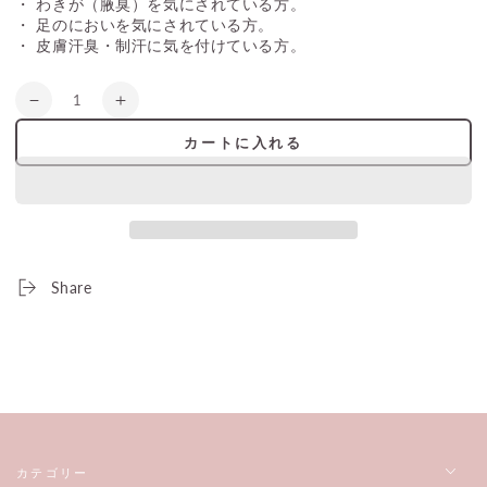
・ わきが（腋臭）を気にされている方。
・ 足のにおいを気にされている方。
・ 皮膚汗臭・制汗に気を付けている方。
数
Dbar
Dbar
量
の
の
カートに入れる
数
数
量
量
を
を
減
増
ら
や
す
す
Share
カテゴリー